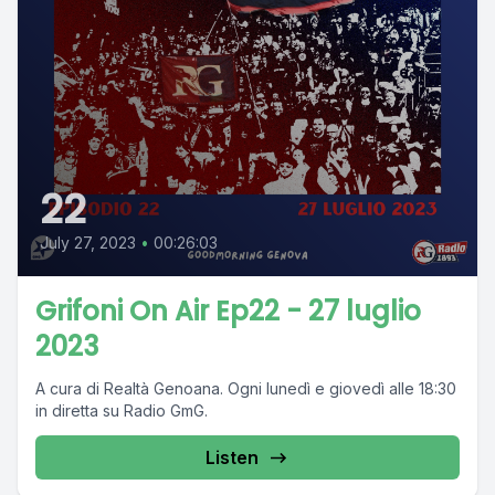
22
July 27, 2023
•
00:26:03
Grifoni On Air Ep22 - 27 luglio
2023
A cura di Realtà Genoana. Ogni lunedì e giovedì alle 18:30
in diretta su Radio GmG.
Listen