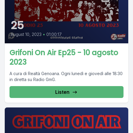
25
August 10, 2023
•
01:00:17
Grifoni On Air Ep25 - 10 agosto
2023
A cura di Realtà Genoana. Ogni lunedì e giovedì alle 18:30
in diretta su Radio GmG.
Listen