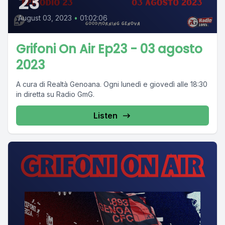
23
August 03, 2023
•
01:02:06
Grifoni On Air Ep23 - 03 agosto
2023
A cura di Realtà Genoana. Ogni lunedì e giovedì alle 18:30
in diretta su Radio GmG.
Listen