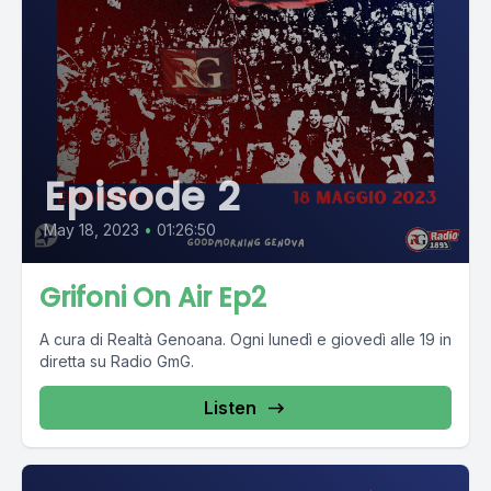
Episode 2
May 18, 2023
•
01:26:50
Grifoni On Air Ep2
A cura di Realtà Genoana. Ogni lunedì e giovedì alle 19 in
diretta su Radio GmG.
Listen